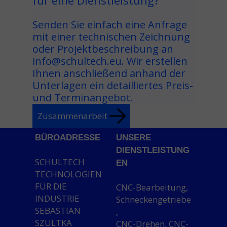
für eine Dienstleistung?
Senden Sie einfach eine Anfrage
mit einer technischen Zeichnung
oder Projektbeschreibung an
info@schultech.eu. Wir erstellen
Ihnen anschließend anhand der
Unterlagen ein detailliertes Preis-
und Terminangebot.
Zusammenarbeit
BÜROADRESSE
UNSERE
DIENSTLEISTUNG
SCHULTECH
EN
TECHNOLOGIEN
FÜR DIE
CNC-Bearbeitung,
INDUSTRIE
Schneckengetriebe
SEBASTIAN
,
SZULTKA
CNC-Drehen, CNC-