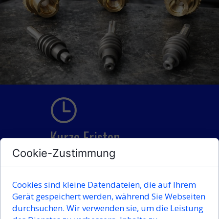
Kurze Fristen
Cookie-Zustimmung
Wir garantieren
eine kurze
Ausführungszeit
. Dank moderner
Maschinen und eines erfahrenen
Cookies sind kleine Datendateien, die auf Ihrem
Teams erfüllen wir Aufträge
Gerät gespeichert werden, während Sie Webseiten
schnell, ohne Kompromisse bei
durchsuchen. Wir verwenden sie, um die Leistung
Qualität und Präzision.