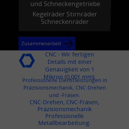
und Schneckengetriebe
Kegelräder Stirnräder
Schneckenräder
Zusammenarbeit
CNC -
Wir fertigen
Details mit einer
Genauigkeit von 1
Mikron (0,001 mm).
Professionelle Dienstleistungen in
Präzisionsmechanik, CNC-Drehen
und -Fräsen.
CNC-Drehen, CNC-Fräsen,
Präzisionsmechanik
Professionelle
Metallbearbeitung.