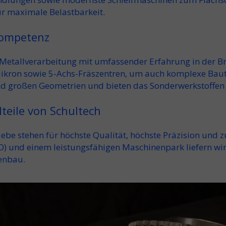
ür
maximal
e Belastbarkeit.
kompetenz
Metallverarbeitung
mit umfassender Erfahrung in der
B
ikron
sowie
5-Achs-Fräszentren
, um auch komplexe
Baut
nd großen
Geometrien und bieten das
Sonderwerkstoffen 
teile von Schultech
iebe stehen für
höchste Qualität
,
höchste Präzision
und zu
O
) und einem leistungsfähigen Maschinenpark liefern wi
enbau
.