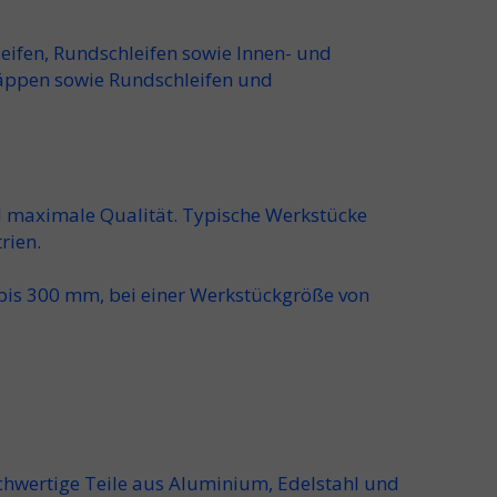
eifen
,
Rundschleifen
sowie
Innen- und
äppen
sowie
Rundschleifen und
d
maximale Qualität
. Typische
Werkstücke
rien.
bis 300 mm
, bei einer
Werkstückgröße von
chwertige Teile aus Aluminium
,
Edelstahl und