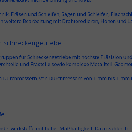
hnik
,
Fräsen und Schleifen
,
Sägen und Schleifen
,
Flachschl
ch
weitere Bearbeitung mit Drahterodieren
,
Hönen und L
r Schneckengetriebe
gruppen
für Schneckengetriebe mit
höchste Präzision
un
rehteile und Frästeile
sowie komplexe
Metallteil
-Geomet
en Durchmessern
, von
Durchmessern von 1 mm
bis
1 mm 
fe
nderwerkstoffe
mit hoher Maßhaltigkeit. Dazu zählen
ho