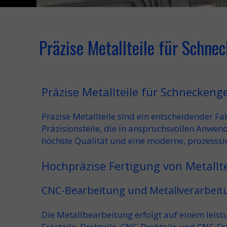
Präzise Metallteile für Schne
Präzise Metallteile für Schneckeng
Präzise Metallteile
sind ein entscheidender Fak
Präzisionsteile
, die in anspruchsvollen Anwe
höchste Qualität
und eine
modern
e, prozesss
Hochpräzise Fertigung von Metallte
CNC-Bearbeitung und Metallverarbeit
Die
Metallbearbeitung
erfolgt auf einem leis
Frästeile
,
Drehteile
,
CNC-Drehteile
und
CNC-Frä