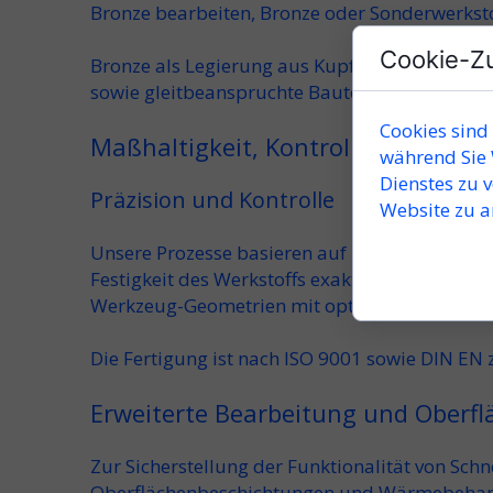
Bronze bearbeiten
,
Bronze oder Sonderwerkst
Cookie-Z
Bronze als
Legierung aus Kupfer und Zink
gilt
sowie
gleitbeanspruchte Bauteile eingesetzt.
Cookies sind
Maßhaltigkeit, Kontrolle und Quali
während Sie 
Dienstes zu 
Präzision und Kontrolle
Website zu a
Unsere Prozesse basieren auf
Präzision und Ko
Festigkeit des Werkstoffs
exakt eingehalten we
Werkzeug-Geometrien mit optimaler Schnittka
Die Fertigung ist nach
ISO 9001
sowie
DIN EN
z
Erweiterte Bearbeitung und Oberfl
Zur Sicherstellung der Funktionalität von Sch
Oberflächenbeschichtungen und Wärmebeha