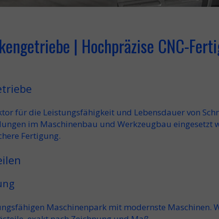
ckengetriebe | Hochpräzise CNC-Fert
etriebe
tor für die Leistungsfähigkeit und Lebensdauer von Schn
ndungen im
Maschinenbau
und
Werkzeugbau
eingesetzt 
ichere
Fertigung
.
ilen
ung
tungsfähigen
Maschinenpark
mit
modernste Maschinen
. 
steile
, exakt nach Zeichnung und Maß.