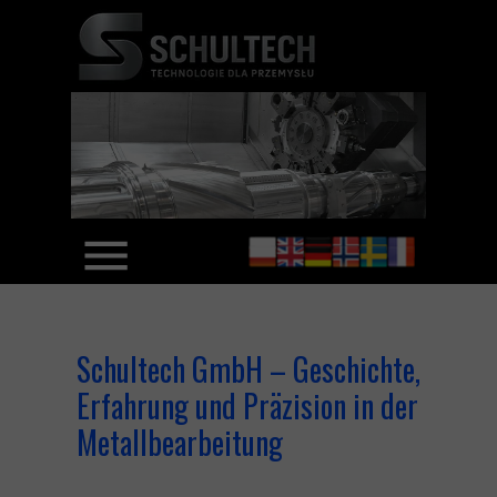
Schultech GmbH – Geschichte,
Erfahrung und Präzision in der
Metallbearbeitung