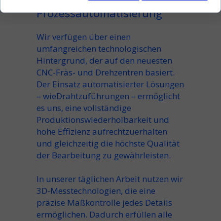
und
Prozessautomatisierung
Wir verfügen über einen
umfangreichen technologischen
Hintergrund, der auf den neuesten
CNC-Fräs- und Drehzentren basiert.
Der Einsatz automatisierter Lösungen
– wie
Drahtzuführungen
– ermöglicht
es uns, eine vollständige
Produktionswiederholbarkeit und
hohe Effizienz aufrechtzuerhalten
und gleichzeitig die höchste Qualität
der Bearbeitung zu gewährleisten.
In unserer täglichen Arbeit nutzen wir
3D-Messtechnologien, die eine
präzise Maßkontrolle jedes Details
ermöglichen. Dadurch erfüllen alle