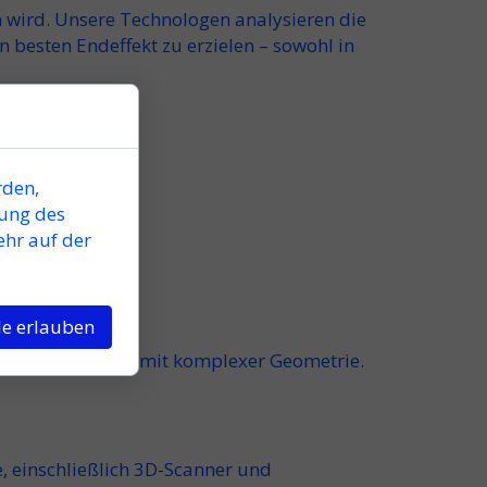
n wird. Unsere Technologen analysieren die
n besten Endeffekt zu erzielen
– sowohl in
rden,
tung des
ehr auf der
le erlauben
 Serienelementen mit komplexer Geometrie.
 einschließlich 3D-Scanner und