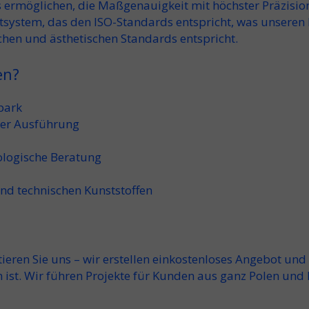
ermöglichen, die Maßgenauigkeit mit höchster Präzisio
stem, das den ISO-Standards entspricht, was unseren Ku
chen und ästhetischen Standards entspricht.
en?
park
der Ausführung
ologische Beratung
nd technischen Kunststoffen
eren Sie uns – wir erstellen ein
kostenloses Angebot
und 
n ist. Wir führen Projekte für Kunden aus ganz Polen un