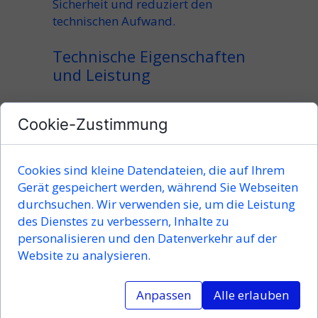
Sicherheit und reduziert den
technischen Aufwand.
Technische Eigenschaften
und Leistung
Schneckengetriebe bieten die
Cookie-Zustimmung
Möglichkeit, hohe Drehmoment-
Werte auf engem Raum zu
übertragen. Das resultierende
Cookies sind kleine Datendateien, die auf Ihrem
Drehmoment wird über die
Gerät gespeichert werden, während Sie Webseiten
Abtriebswelle zuverlässig
durchsuchen. Wir verwenden sie, um die Leistung
weitergegeben. Zudem kann die
des Dienstes zu verbessern, Inhalte zu
Drehrichtung flexibel angepasst
personalisieren und den Datenverkehr auf der
werden, was sie zu einem universell
Website zu analysieren.
einsetzbares Element moderner
Maschinen macht.
Anpassen
Alle erlauben
Je nach schneckengetriebetypen