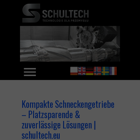
Kompakte Schneckengetriebe
– Platzsparende &
zuverlässige Lösungen |
schultech.eu