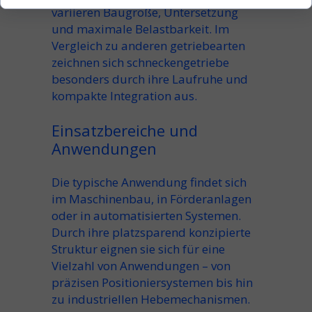
variieren Baugröße, Untersetzung
und maximale Belastbarkeit. Im
Vergleich zu anderen getriebearten
zeichnen sich schneckengetriebe
besonders durch ihre Laufruhe und
kompakte Integration aus.
Einsatzbereiche und
Anwendungen
Die typische Anwendung findet sich
im Maschinenbau, in Förderanlagen
oder in automatisierten Systemen.
Durch ihre platzsparend konzipierte
Struktur eignen sie sich für eine
Vielzahl von Anwendungen – von
präzisen Positioniersystemen bis hin
zu industriellen Hebemechanismen.