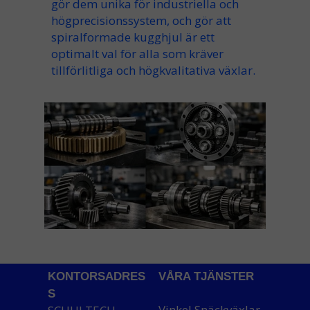
gör dem
unika för industriella och
högprecisionssystem
, och
gör att
spiralformade kugghjul
är ett
optimalt val för alla som kräver
tillförlitliga och högkvalitativa växlar
.
KONTORSADRES
VÅRA TJÄNSTER
S
Vinkel Snäckväxlar