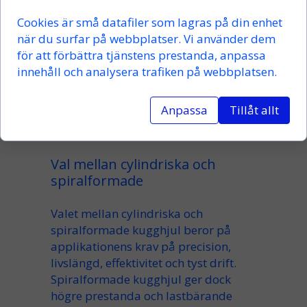
Cookies är små datafiler som lagras på din enhet
De är vanliga i
industrimaskiner
,
när du surfar på webbplatser. Vi använder dem
biltransmissioner
,
specialiserade
för att förbättra tjänstens prestanda, anpassa
drivsystem
, och
applikationer med
innehåll och analysera trafiken på webbplatsen.
hög belastning
.
Spiralformade
kugghjul löser detta problem
med
Anpassa
Tillåt allt
jämn
kraftöverföring
och minskar risk
för
för tidigt slitage
.
Val mellan cylindriska och
spiralformade
Valet mellan cylindriska och
spiralformade
kugghjul beror på
applikationens krav
på
precision
,
livslängd
,
effektivitet
och
tyst drift
.
Spiralformade kugghjul ger dock
högre
prestanda
och
lastbärande