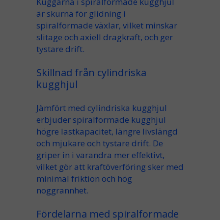
Kuggarna i spiralformade kugghjul
är skurna för
glidning
i
spiralformade växlar
, vilket minskar
slitage
och
axiell dragkraft
, och ger
tystare drift
.
Skillnad från cylindriska
kugghjul
Jämfört med cylindriska kugghjul
erbjuder
spiralformade kugghjul
högre
lastkapacitet
, längre
livslängd
och
mjukare och tystare drift
. De
griper in i varandra
mer effektivt,
vilket gör att
kraftöverföring
sker med
minimal
friktion
och hög
noggrannhet
.
Fördelarna med spiralformade