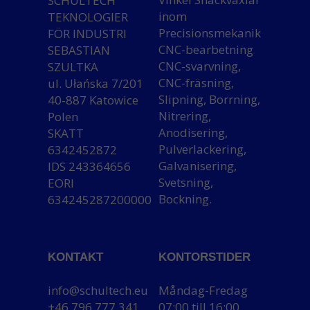
SCHULTECH
inom
TEKNOLOGIER
Precisionsmekanik
FÖR INDUSTRI
CNC-bearbetning
SEBASTIAN
CNC-svarvning,
SZULTKA
CNC-fräsning,
ul. Ułańska 7/201
Slipning, Borrning,
40-887 Katowice
Nitrering,
Polen
Anodisering,
SKATT
Pulverlackering,
6342452872
Galvanisering,
IDS 243364656
Svetsning,
EORI
Bockning.
634245287200000
KONTAKT
KONTORSTIDER
info@schultech.eu
Måndag-Fredag
+46 796 777 341
07:00 till 16:00