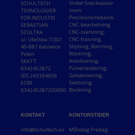
Vinkel Snäckväxlar
SCHULTECH
inom
TEKNOLOGIER
Precisionsmekanik
FÖR INDUSTRI
CNC-bearbetning
SEBASTIAN
CNC-svarvning,
SZULTKA
CNC-fräsning,
ul. Ułańska 7/201
Slipning, Borrning,
40-887 Katowice
Nitrering,
Polen
Anodisering,
SKATT
Pulverlackering,
6342452872
Galvanisering,
IDS 243364656
Svetsning,
EORI
Bockning.
634245287200000
KONTAKT
KONTORSTIDER
info@schultech.eu
Måndag-Fredag