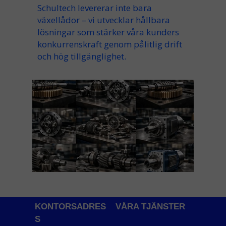
Schultech levererar inte bara
växellådor – vi utvecklar hållbara
lösningar som stärker våra kunders
konkurrenskraft genom pålitlig drift
och hög tillgänglighet.
KONTORSADRES
VÅRA TJÄNSTER
S