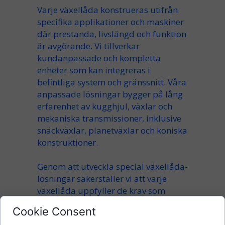
Varje växellåda konstrueras utifrån
specifika applikationer och maskiner
där prestanda, livslängd och funktion
är avgörande. Vi tillverkar
kundanpassade och kompletta
enheter som kan integreras i
befintliga system och gränssnitt. Våra
anpassade lösningar bygger på lång
erfarenhet av kugghjul, växlar och
mekaniska transmissioner, inklusive
snäckväxlar, planetväxlar och koniska
konstruktioner.
Genom att utveckla special växellåda-
lösningar säkerställer vi att varje
växellåda uppfyller de krav som
ställs på kontinuerlig drift och hög
Cookie Consent
belastning. Våra produkter är