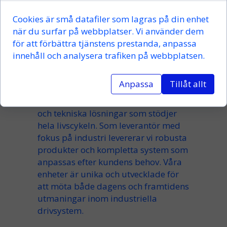
utvecklade för industriella
tillämpningar där tillförlitlighet och
Cookies är små datafiler som lagras på din enhet
precision är avgörande.
när du surfar på webbplatser. Vi använder dem
för att förbättra tjänstens prestanda, anpassa
Kompletta produkter,
innehåll och analysera trafiken på webbplatsen.
service och teknisk support
Anpassa
Tillåt allt
Utöver specialutvecklade växellådor
erbjuder vi även reservdelar, service
och tekniska lösningar som stödjer
hela livscykeln. Som leverantör med
fokus på industri levererar vi robusta
produkter och kompletta system som
anpassas efter kundens behov. Våra
enheter är unika och utvecklade för
att möta både dagens och framtidens
utmaningar inom industriella
drivsystem.