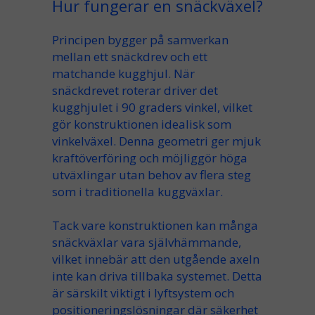
Hur fungerar en snäckväxel?
Principen bygger på samverkan
mellan ett
snäckdrev
och ett
matchande
kugghjul
. När
snäckdrevet roterar driver det
kugghjulet i 90 graders vinkel, vilket
gör konstruktionen idealisk som
vinkelväxel
. Denna geometri ger mjuk
kraftöverföring och möjliggör höga
utväxlingar
utan behov av flera steg
som i traditionella
kuggväxlar
.
Tack vare konstruktionen kan många
snäckväxlar vara
självhämmande
,
vilket innebär att den
utgående axeln
inte kan driva tillbaka systemet. Detta
är särskilt viktigt i lyftsystem och
positioneringslösningar där säkerhet