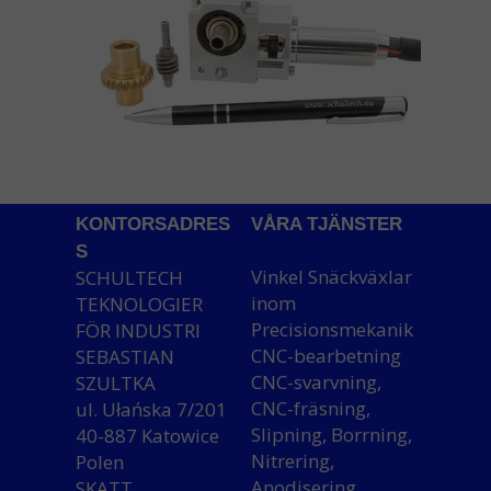
KONTORSADRES
VÅRA TJÄNSTER
S
Vinkel Snäckväxlar
SCHULTECH
inom
TEKNOLOGIER
Precisionsmekanik
FÖR INDUSTRI
CNC-bearbetning
SEBASTIAN
CNC-svarvning,
SZULTKA
CNC-fräsning,
ul. Ułańska 7/201
Slipning, Borrning,
40-887 Katowice
Nitrering,
Polen
Anodisering,
SKATT