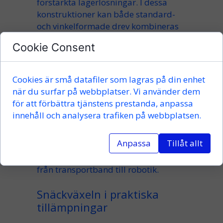
förstärkta lagerlösningar. I dessa
konstruktioner kan både standard-
och
vinkelformade
drev kombineras
för att möta specifika behov.
Cookie Consent
Vi samarbetar med erkända
leverantörer som
busck
och
norelem
Cookies är små datafiler som lagras på din enhet
se
, vilket säkerställer att varje
när du surfar på webbplatser. Vi använder dem
komponent uppfyller höga
för att förbättra tjänstens prestanda, anpassa
europeiska kvalitetsstandarder.
innehåll och analysera trafiken på webbplatsen.
Genom att kombinera
standardiserade moduler med
Anpassa
Tillåt allt
kundanpassad konstruktion kan vi
leverera lösningar som passar allt
från transportband till robotik.
Snäckväxeln i praktiska
tillämpningar