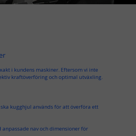
er
exakt i kundens maskiner. Eftersom vi inte
ektiv kraftöverföring
och optimal
utväxling
.
riska kugghjul används
för att
överföra ett
ed anpassade
nav
och dimensioner för