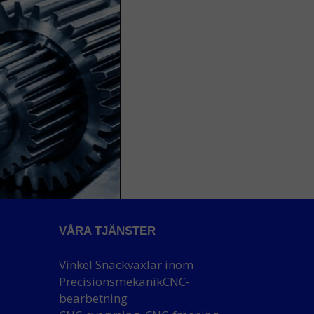
VÅRA TJÄNSTER
Vinkel Snäckväxlar inom
Precisionsmekanik
CNC-
bearbetning