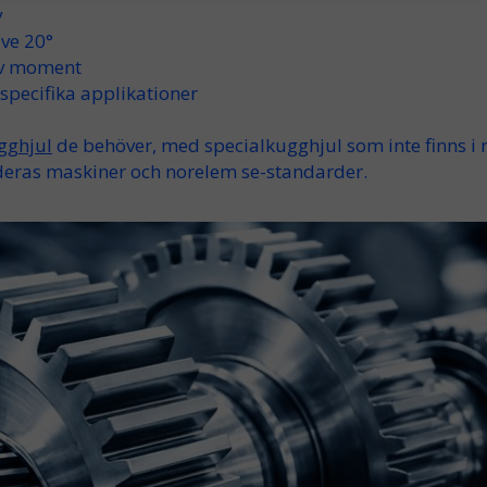
v
ive
20°
v
moment
specifika applikationer
gghjul
de behöver, med
specialkugghjul
som inte finns i 
 deras maskiner och
norelem se
-standarder.