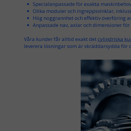
Specialanpassade
för exakta maskinbeho
Olika
moduler
och
ingreppsvinklar
, inklus
Hög
noggrannhet
och
effektiv överföring
a
Anpassade
nav
,
axlar
och dimensioner för 
Våra kunder får alltid
exakt
det
cylindriska ku
leverera lösningar som är skräddarsydda för