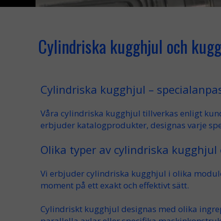
Cylindriska kugghjul och kug
Cylindriska kugghjul – specialanpas
Våra
cylindriska kugghjul
tillverkas enligt
kun
erbjuder
katalogprodukter
, designas varje
sp
Olika typer av cylindriska kugghjul
Vi erbjuder
cylindriska kugghjul
i olika
modul
moment
på ett
exakt
och
effektivt
sätt.
Cylindriskt kugghjul
designas med olika
ingre
parallella axlar
eller specifika maskinkonstruk