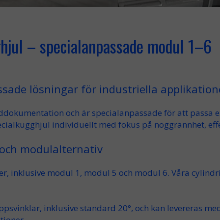
ghjul – specialanpassade modul 1–6
sade lösningar för industriella applikation
ddokumentation
och är
specialanpassade
för att passa 
ecialkugghjul
individuellt med fokus på
noggrannhet
,
eff
 och modulalternativ
er
, inklusive
modul 1
,
modul 5
och
modul 6
. Våra
cylind
ppsvinklar
, inklusive standard
20°
, och kan levereras m
tioner.