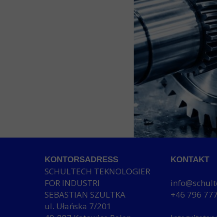
KONTORSADRESS
KONTAKT
SCHULTECH TEKNOLOGIER
FÖR INDUSTRI
info@schult
SEBASTIAN SZULTKA
+46 796 77
ul. Ułańska 7/201