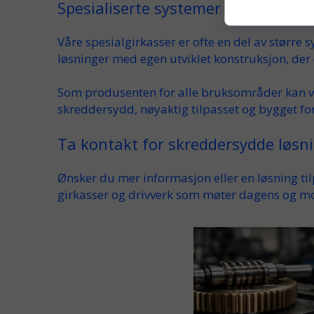
Spesialiserte systemer og egen utv
Våre
spesialgirkasser
er ofte en del av større
s
løsninger med
egen
utviklet konstruksjon, der
Som
produsenten for alle bruksområder
kan v
skreddersydd
,
nøyaktig tilpasset
og bygget for
Ta kontakt for skreddersydde løsn
Ønsker du
mer
informasjon eller en løsning ti
girkasser
og
drivverk
som møter dagens og m