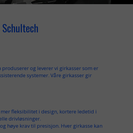
| Schultech
h
produserer
og
leverer
vi
girkasser
som er
eksisterende
systemer
. Våre
girkasser
gir
r
mer
fleksibilitet i
design
, kortere ledetid i
elle
drivløsninger.
 og
høye
krav til presisjon. Hver
girkasse
kan