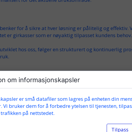
tbenker
for å sikre at hver løsning er
pålitelig
og
effektiv
. 
tet er
girkasser som er nøyaktig tilpasset
kundens behov.
utviklet hos oss, følger en strukturert og
kontinuerlig
pros
ruk
.
on om informasjonskapsler
ulike
applikasjoner. Våre
girkasser for spesielle
formål b
nstruksjon av spesialmaskiner
. I tillegg leverer vi løsning
kapsler er små datafiler som lagres på enheten din mens
et ytelse.
. Vi bruker dem for å forbedre ytelsen til tjenesten, tilpa
trafikken på nettstedet.
de og
utgående
last, samt riktig
aksel
-konfigurasjon. Dett
Tilpass