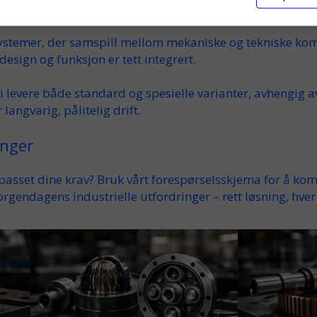
ikling
ystemer
, der samspill mellom mekaniske og
tekniske
komp
design
og funksjon er tett integrert.
i levere både
standard
og
spesielle
varianter, avhengig a
 langvarig,
pålitelig
drift.
inger
lpasset dine
krav
? Bruk vårt
forespørselsskjema
for å kom
orgendagens
industrielle
utfordringer –
rett
løsning, hver