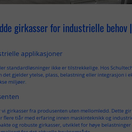
de girkasser for industrielle behov 
trielle applikasjoner
der standardløsninger ikke er tilstrekkelige. Hos Schultec
n det gjelder ytelse,
plass
, belastning eller integrasjon i 
kse
miljøer.
senten
r vi
girkasser fra produsenten
uten mellomledd. Dette gi
ar
flere tiår
med
erfaring
innen
maskinteknikk
og
industri
akte
og robuste
girkasser
, utviklet for
høye
belastninger
malisert for det aktuelle
bruksområde
.