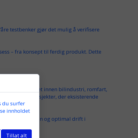
Våre
testbenker
gjør det mulig å verifisere
ess – fra konsept til ferdig produkt. Dette
rukes blant annet innen
bilindustri
,
romfart
,
er for
retrofit-prosjekter
, der eksisterende
 du surfer
sse innholdet
e gir
rett
funksjon og optimal drift i
Tillat alt