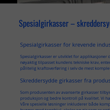
Spesialgirkasser – skreddersyd
Spesialgirkasser for krevende indus
Spesialgirkasser
er utviklet for applikasjoner 
nøyaktig tilpasset
kundens tekniske
krav
, ente
pålitelig kraftoverføring
i selv de mest
komple
Skreddersydde girkasser fra produ
Som
produsenten
av avanserte
girkasser
tilby
produksjon
og bedre kontroll på kvalitet. Vi h
Våre
spesielle
løsninger inkluderer både
komp
bygges med
tannhjul
,
aksler
og
gir
som er opti