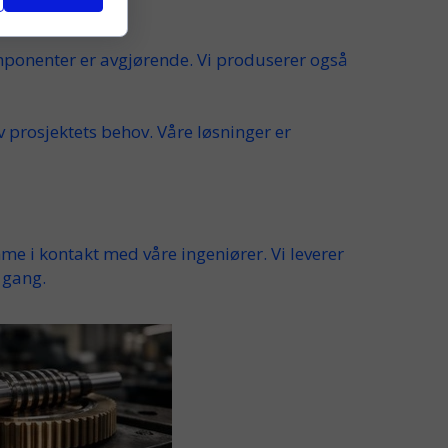
onenter er avgjørende. Vi
produserer
også
v prosjektets
behov
. Våre løsninger er
me i kontakt med våre ingeniører. Vi
leverer
 gang.