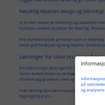
Nøyaktig tilpasset design og teknologi
Vi
bruker
moderne
teknologi
og avanserte
tes
funksjon, levetid og ytelse før levering. Resulta
Alle
skreddersydde girkasser som er nøyaktig
sikrer
god
funksjon og lang levetid i praktisk
b
Løsninger for ulike bruksområder
Informasj
Schultech
tilbyr
løsninger
for
flere
bransjer og
samt i
konstruksjon av verktøymaskiner
og
ko
Informasjons
drivverk
oppgraderes med ny
kasse
og forbedr
på nettsteder
og analysere 
Hver løsning kan være
tilpasset
både inngåen
tilgjengelig
plass
.