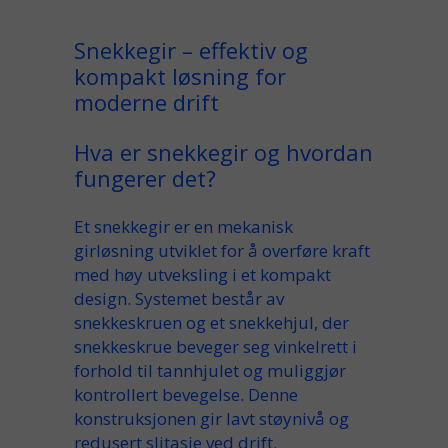
Snekkegir – effektiv og
kompakt løsning for
moderne drift
Hva er snekkegir og hvordan
fungerer det?
Et
snekkegir
er en mekanisk
girløsning utviklet for å overføre kraft
med
høy utveksling
i et
kompakt
design
. Systemet består av
snekkeskruen
og et
snekke
hjul, der
snekkeskrue
beveger seg vinkelrett i
forhold til tannhjulet og muliggjør
kontrollert
bevegelse
. Denne
konstruksjonen gir
lavt
støynivå og
redusert
slitasje ved
drift
.