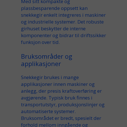
Med sitt
kompakte
og
plassbesparende
oppsett kan
snekkegir enkelt integreres i
maskiner
og industrielle systemer. Det robuste
girhus
et beskytter de interne
komponenter
og bidrar til
driftssikker
funksjon over tid.
Bruksområder og
applikasjoner
Snekkegir brukes i mange
applikasjoner
innen
maskiner og
anlegg
, der presis
kraftoverføring
er
avgjørende. Typisk
bruk
finnes i
transportutstyr, produksjonslinjer og
automatiserte systemer.
Bruksområdet
er bredt, spesielt der
forhold
mellom inngående og