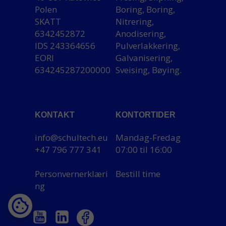
Polen
Boring, Boring,
SKATT
Nitrering,
6342452872
Anodisering,
IDS 243364656
Pulverlakkering,
EORI
Galvanisering,
634245287200000
Sveising, Bøying.
KONTAKT
KONTORTIDER
info@schultech.eu
Mandag-Fredag
+47 796 777 341
07:00 til 16:00
Personvernerklæri
Bestill time
ng