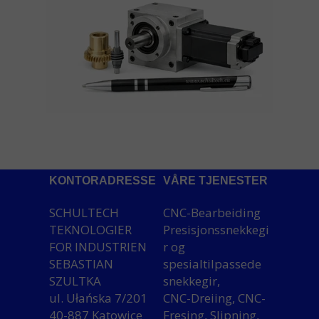
KONTORADRESSE
VÅRE TJENESTER
SCHULTECH
CNC-Bearbeiding
TEKNOLOGIER
Presisjonssnekkegi
FOR INDUSTRIEN
r og
SEBASTIAN
spesialtilpassede
SZULTKA
snekkegir,
ul. Ułańska 7/201
CNC-Dreiing, CNC-
40-887 Katowice
Fresing, Slipning,