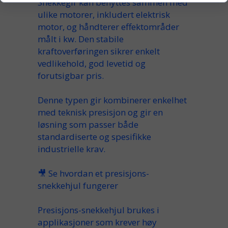
Snekkegir kan benyttes sammen med
ulike
motorer
, inkludert elektrisk
motor
, og håndterer effektområder
målt i
kw
. Den stabile
kraftoverføringen sikrer
enkelt
vedlikehold, god levetid og
forutsigbar
pris
.
Denne typen gir
kombinerer
enkelhet
med teknisk presisjon og gir en
løsning som passer både
standardiserte og
spesifikke
industrielle krav.
🎥
Se hvordan et presisjons-
snekkehjul fungerer
Presisjons-snekkehjul brukes i
applikasjoner som krever høy