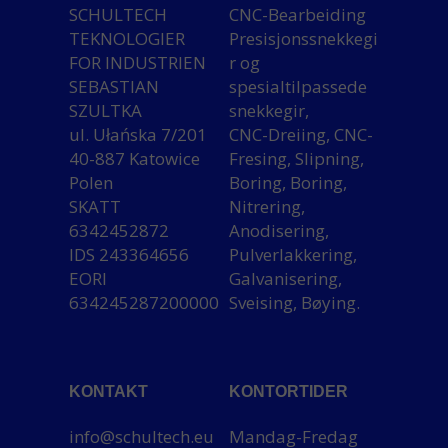
SCHULTECH
CNC-Bearbeiding
TEKNOLOGIER
Presisjonssnekkegi
FOR INDUSTRIEN
r og
SEBASTIAN
spesialtilpassede
SZULTKA
snekkegir,
ul. Ułańska 7/201
CNC-Dreiing, CNC-
40-887 Katowice
Fresing, Slipning,
Polen
Boring, Boring,
SKATT
Nitrering,
6342452872
Anodisering,
IDS 243364656
Pulverlakkering,
EORI
Galvanisering,
634245287200000
Sveising, Bøying.
KONTAKT
KONTORTIDER
info@schultech.eu
Mandag-Fredag