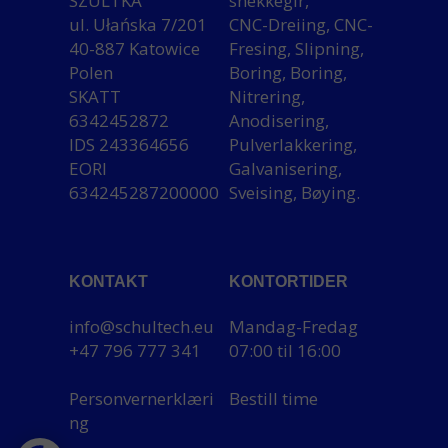
SZULTKA
snekkegir,
ul. Ułańska 7/201
CNC-Dreiing, CNC-
40-887 Katowice
Fresing, Slipning,
Polen
Boring, Boring,
SKATT
Nitrering,
6342452872
Anodisering,
IDS 243364656
Pulverlakkering,
EORI
Galvanisering,
634245287200000
Sveising, Bøying.
KONTAKT
KONTORTIDER
info@schultech.eu
Mandag-Fredag
+47 796 777 341
07:00 til 16:00
Personvernerklæri
Bestill time
ng