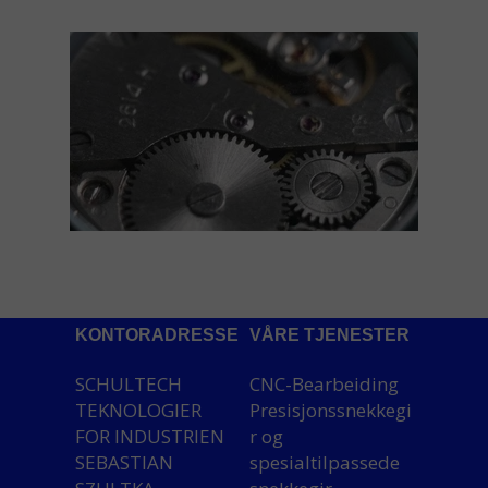
KONTORADRESSE
VÅRE TJENESTER
SCHULTECH
CNC-Bearbeiding
TEKNOLOGIER
Presisjonssnekkegi
FOR INDUSTRIEN
r og
SEBASTIAN
spesialtilpassede