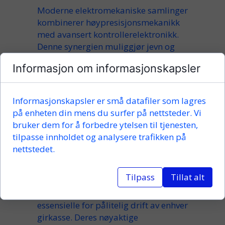
Moderne elektromekaniske samlinger
kombinerer høypresisjonsmekanikk
med avansert kontrollerelektronikk.
Denne synergien muliggjør jevn og
nøyaktig bevegelseskontroll i
Informasjon om informasjonskapsler
applikasjoner som krever
eksepsjonell presisjon. Ved å
integrere drivverk, sensorer og
Informasjonskapsler er små datafiler som lagres
kontroller leverer disse systemene
på enheten din mens du surfer på nettsteder. Vi
effektive, energibesparende og
bruker dem for å forbedre ytelsen til tjenesten,
intelligente produksjonsmuligheter.
tilpasse innholdet og analysere trafikken på
nettstedet.
Presisjonsgir – Kvalitet som
Driver Ytelse
Tilpass
Tillat alt
Høykvalitets presisjonsgir er
essensielle for pålitelig drift av enhver
girkasse. Deres nøyaktige