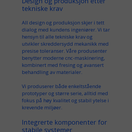
Design og produksjon etter
tekniske krav
All
design og produksjon
skjer i tett
dialog med
kundens
ingeniører. Vi tar
hensyn til alle
tekniske krav
og
utvikler
skreddersydd
mekanikk med
presise
toleranser. Våre
produsenter
benytter moderne
cnc-maskinering
,
kombinert med
fresing
og avansert
behandling
av materialer.
Vi produserer både enkeltstående
prototyper
og større
serie
, alltid med
fokus på
høy kvalitet
og stabil ytelse i
krevende
miljøer.
Integrerte komponenter for
stabile systemer