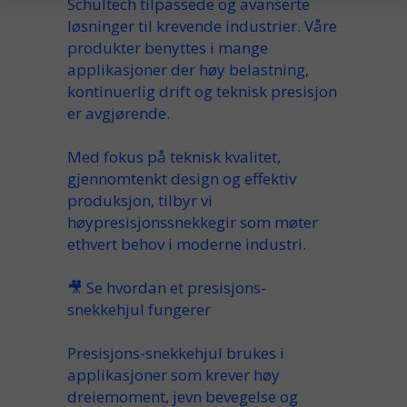
Schultech
tilpassede
og
avanserte
løsninger til
krevende
industrier. Våre
produkter
benyttes i mange
applikasjoner
der høy belastning,
kontinuerlig drift og teknisk presisjon
er avgjørende.
Med fokus på
teknisk
kvalitet,
gjennomtenkt
design
og effektiv
produksjon, tilbyr vi
høypresisjonssnekkegir
som møter
ethvert
behov
i moderne industri.
🎥
Se hvordan et presisjons-
snekkehjul fungerer
Presisjons-snekkehjul brukes i
applikasjoner som krever høy
dreiemoment, jevn bevegelse og