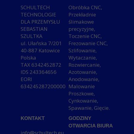
SCHULTECH
Obróbka CNC,
TECHNOLOGIE
Przekładnie
DLA PRZEMYSŁU
ślimakowe
SEBASTIAN
precyzyjne,
SZULTKA
Toczenie CNC,
ul. Ułańska 7/201
Frezowanie CNC,
40-887 Katowice
Szlifowanie,
Polska
Wytaczanie,
TAX 6342452872
Rozwiercanie,
IDS 243364656
Azotowanie,
EORI
Anodowanie,
634245287200000
Malowanie
Proszkowe,
Cynkowanie,
Spawanie, Gięcie.
KONTAKT
GODZINY
OTWARCIA BIURA
info@schultech.eu