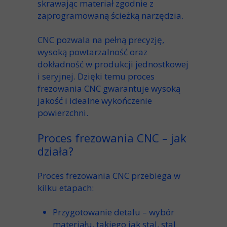
skrawając materiał zgodnie z
zaprogramowaną ścieżką narzędzia.
CNC pozwala
na pełną
precyzję
,
wysoką
powtarzalność
oraz
dokładność
w produkcji jednostkowej
i
seryjnej
. Dzięki temu proces
frezowania CNC
gwarantuje
wysoką
jakość
i idealne
wykończenie
powierzchni
.
Proces frezowania CNC – jak
działa?
Proces frezowania CNC
przebiega w
kilku etapach:
Przygotowanie detalu
– wybór
materiału, takiego jak
stal
,
stal