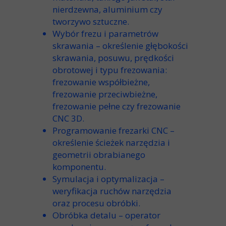
nierdzewna
,
aluminium
czy
tworzywo sztuczne
.
Wybór frezu i parametrów
skrawania
– określenie głębokości
skrawania,
posuwu
, prędkości
obrotowej i typu frezowania:
frezowanie współbieżne
,
frezowanie przeciwbieżne
,
frezowanie pełne
czy
frezowanie
CNC 3D
.
Programowanie frezarki CNC
–
określenie ścieżek narzędzia i
geometrii obrabianego
komponentu
.
Symulacja i optymalizacja
–
weryfikacja ruchów narzędzia
oraz
procesu obróbki
.
Obróbka detalu
–
operator