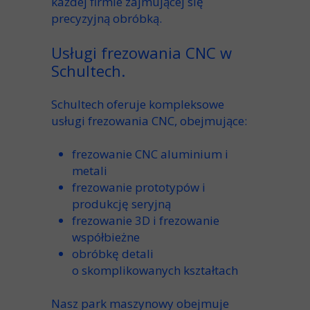
każdej firmie zajmującej się
precyzyjną obróbką
.
Usługi frezowania CNC w
Schultech.
Schultech oferuje
kompleksowe
usługi frezowania CNC
, obejmujące:
frezowanie CNC aluminium
i
metali
frezowanie
prototypów
i
produkcję seryjną
frezowanie 3D
i
frezowanie
współbieżne
obróbkę detali
o
skomplikowanych kształtach
Nasz
park maszynowy
obejmuje