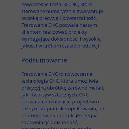
nowoczesne
frezarki CNC
, które
sterowane numerycznie
gwarantują
wysoką precyzję
i
powtarzalność
.
Frezowanie CNC pozwala
naszym
klientom realizować projekty
wymagające
dokładności
i
wysokiej
jakości
w krótkim
czasie produkcji
.
Podsumowanie
Frezowanie CNC to nowoczesna
technologia CNC
, która umożliwia
precyzyjną obróbkę
zarówno metali,
jak i
tworzyw sztucznych
.
CNC
pozwala
na realizację projektów o
różnym stopniu skomplikowania, od
prototypów
po
produkcję seryjną
,
zapewniając
dokładność
,