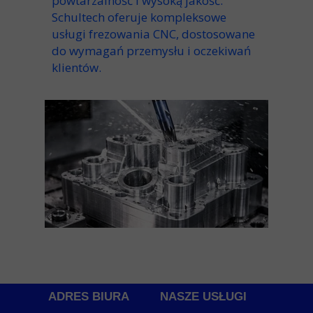
powtarzalność
i
wysoką jakość
.
Schultech oferuje
kompleksowe
usługi frezowania CNC
, dostosowane
do wymagań przemysłu i oczekiwań
klientów.
ADRES BIURA
NASZE USŁUGI