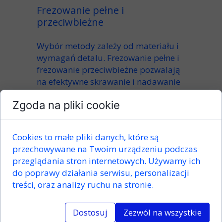
Frezowanie pełne i
przeciwbieżne
Wybór metody zależy od materiału i
wymagań detalu.
Frezowanie pełne
i
frezowanie przeciwbieżne
pozwalają
na efektywne
skrawanie
i nadawanie
kształtów
w sposób powtarzalny i
Zgoda na pliki cookie
sterowany
numerycznie
.
Zalety frezowania CNC
Cookies to małe pliki danych, które są
przechowywane na Twoim urządzeniu podczas
Frezowanie CNC znajduje
przeglądania stron internetowych. Używamy ich
zastosowanie
w wielu
branżach
i
do poprawy działania serwisu, personalizacji
gałęziach przemysłu
, dzięki swoim
treści, oraz analizy ruchu na stronie.
licznym zaletom:
Dostosuj
Zezwól na wszystkie
wysoka precyzja i powtarzalność