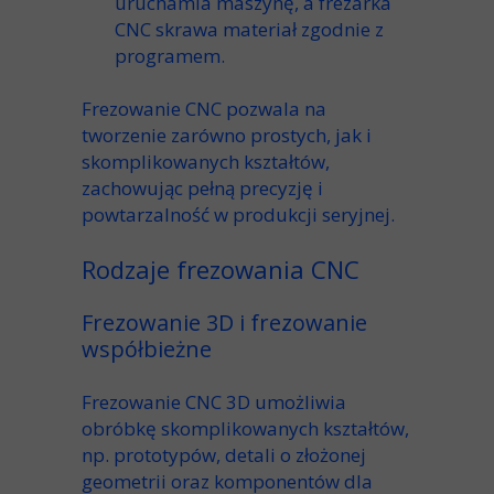
uruchamia maszynę, a frezarka
CNC
skrawa
materiał zgodnie z
programem.
Frezowanie CNC pozwala na
tworzenie
zarówno prostych, jak i
skomplikowanych kształtów
,
zachowując pełną
precyzję
i
powtarzalność
w produkcji seryjnej.
Rodzaje frezowania CNC
Frezowanie 3D i frezowanie
współbieżne
Frezowanie CNC 3D
umożliwia
obróbkę
skomplikowanych kształtów
,
np.
prototypów
, detali o złożonej
geometrii
oraz komponentów dla