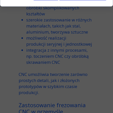
możliwość
obróbki
skomplikowanych
kształtów
szerokie zastosowanie w
różnych
materiałach
, takich jak
stal
,
aluminium
,
tworzywa sztuczne
możliwość realizacji
produkcji
seryjnej
i jednostkowej
integracja z innymi procesami,
np.
toczeniem CNC
czy
obróbką
skrawaniem CNC
CNC umożliwia
tworzenie zarówno
prostych detali, jak i złożonych
prototypów
w szybkim
czasie
produkcji
.
Zastosowanie frezowania
CNC w przemyśle