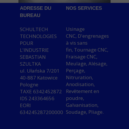
ADRESSE DU
NOS SERVICES
BUREAU
Usinage
SCHULTECH
CNC, D'engrenages
TECHNOLOGIES
à vis sans
POUR
fin, Tournage CNC,
L'INDUSTRIE
Fraisage CNC,
SEBASTIAN
Meulage, Alésage,
SZULTKA
Perçage,
ul. Ułańska 7/201
Nitruration,
40-887 Katowice
Anodisation,
Pologne
Revêtement en
TAXE 6342452872
poudre,
IDS 243364656
Galvanisation,
EORI
Soudage, Pliage.
634245287200000