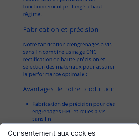
fonctionnement prolongé à haut
régime
.
Fabrication et précision
Notre
fabrication d’engrenages à vis
sans fin
combine
usinage CNC
,
rectification de haute précision
et
sélection des matériaux
pour
assurer
la performance optimale
:
Avantages de notre production
Fabrication de précision
pour des
engrenages HPC et roues à vis
sans fin
Rapports de réduction très élevés
Consentement aux cookies
pour des applications nécessitant