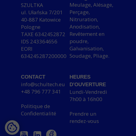
Meulage, Alésage,
SZULTKA
Perçage,
ul. Ułańska 7/201
Nitruration,
40-887 Katowice
Anodisation,
Pologne
Revêtement en
TAXE 6342452872
poudre,
IDS 243364656
Galvanisation,
EORI
Soudage, Pliage.
634245287200000
CONTACT
HEURES
info@schultech.eu
D'OUVERTURE
+48 796 777 341
Lundi-Vendredi
7h00 à 16h00
Politique de
Confidentialité
Prendre un
rendez-vous