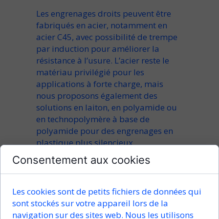
Les
engrenages droits
peuvent être
fabriqués en acier
, notamment en
acier C45
, avec possibilité de
trempe
par induction
pour améliorer la
résistance à l’usure. L’
acier
reste le
matériau privilégié pour les
applications à forte charge, mais
nous proposons également des
solutions en
laiton
, en
polyamide
ou
en
technopolymère à base de
polyamide
pour des
engrenages en
plastique
plus silencieux.
Consentement aux cookies
Chaque
engrenage cylindrique
peut
être livré
avec moyeu
,
sans moyeu
, ou
avec options personnalisées de
Les cookies sont de petits fichiers de données qui
moyeu et d’alésage
. La
denture droite
sont stockés sur votre appareil lors de la
fraisée
garantit une précision
navigation sur des sites web. Nous les utilisons