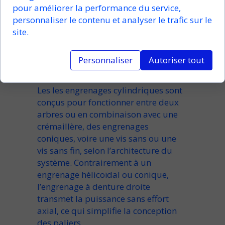
constante, même pour des
pour améliorer la performance du service,
engrenages sur mesure
ou des
personnaliser le contenu et analyser le trafic sur le
engrenages spéciaux
.
site.
Intégration dans les systèmes
Personnaliser
Autoriser tout
mécaniques
Les
les engrenages cylindriques
sont
conçus pour fonctionner
entre deux
arbres
ou en combinaison avec une
crémaillère
, des
engrenages
coniques
, voire une
vis sans
ou une
vis sans fin
, selon l’architecture du
système. Contrairement à un
engrenage
hélicoïdal
ou
conique
,
l’
engrenage à denture droite
transmet la puissance sans effort
axial, ce qui simplifie la conception
des paliers.