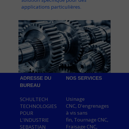
applications particulières.
ADRESSE DU
NOS SERVICES
BUREAU
Usinage
SCHULTECH
CNC, D'engrenages
TECHNOLOGIES
à vis sans
POUR
fin, Tournage CNC,
L'INDUSTRIE
Fraisage CNC,
SEBASTIAN