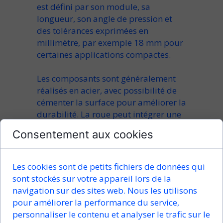
est défini par son
module
, sa
longueur
, son
angle de pression
et
des tolérances exprimées en
millimètre
, par exemple
18 mm
pour
certaines applications compactes.
Les composants sont généralement
réalisés en
acier
, avec possibilité de
cémenter
la surface pour améliorer la
durabilité. La
roue
peut intégrer une
couronne
spécifique, montée sur
Consentement aux cookies
arbre
avec
palier
,
roulement
ou
bille
,
selon le type d’
entraînement
et la
charge
axial
attendue.
Les cookies sont de petits fichiers de données qui
sont stockés sur votre appareil lors de la
Performances, réduction et
navigation sur des sites web. Nous les utilisons
rendement
pour améliorer la performance du service,
personnaliser le contenu et analyser le trafic sur le