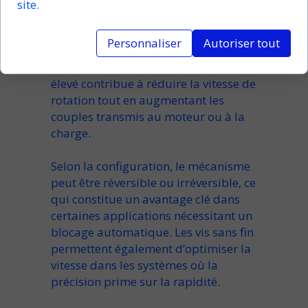
Les
engrenages à vis sans fin
site.
permettent une forte
démultiplication
et une
réduction de
Personnaliser
Autoriser tout
vitesse
importante dans un
réducteur
compact. Le
rapport de réduction
élevé contribue à
réduire
la
vitesse de
rotation
tout en augmentant les
couples
transmis au
moteur
ou à la
charge.
Selon la
configuration
, le mécanisme
peut être
réversible
ou
irréversible
, ce
qui constitue un avantage clé dans
certaines applications
nécessitant un
blocage automatique. Les
vis sans fin
permettent
également d’optimiser la
vitesse dans les
systèmes où la
précision prime sur la rapidité.