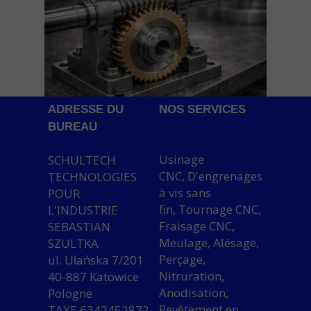
ADRESSE DU
NOS SERVICES
BUREAU
Usinage
SCHULTECH
CNC, D'engrenages
TECHNOLOGIES
à vis sans
POUR
fin, Tournage CNC,
L'INDUSTRIE
Fraisage CNC,
SEBASTIAN
Meulage, Alésage,
SZULTKA
Perçage,
ul. Ułańska 7/201
Nitruration,
40-887 Katowice
Anodisation,
Pologne
Revêtement en
TAXE 6342452872